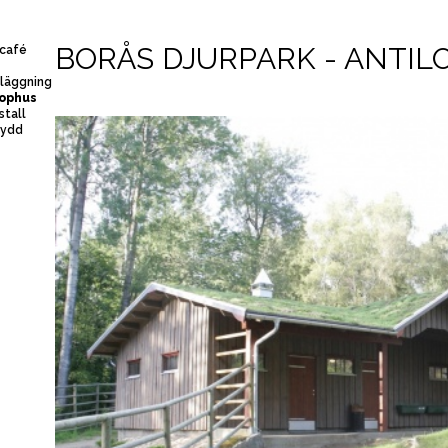
BORÅS DJURPARK - ANTIL
ncafé
nläggning
lophus
stall
kydd