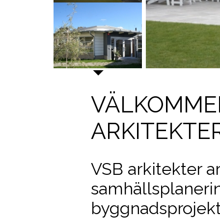
VÄLKOMMEN
ARKITEKTE
VSB arkitekter 
samhällsplaneri
byggnadsprojekt